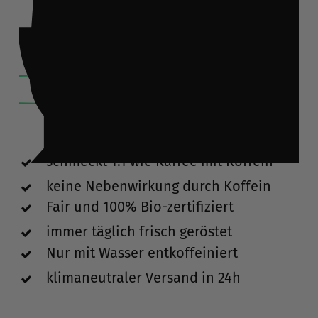
l
:
schmeckt 1:1 wie Kaffee mit Koffein
keine Nebenwirkung durch Koffein
Fair und 100% Bio-zertifiziert
immer täglich frisch geröstet
Nur mit Wasser entkoffeiniert
klimaneutraler Versand in 24h