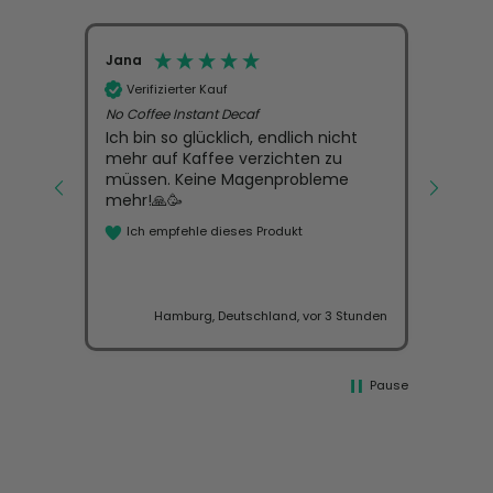
Jana
Susa
Verifizierter Kauf
Ver
No Coffee Instant Decaf
Ich 
morge
Ich bin so glücklich, endlich nicht
muss
mehr auf Kaffee verzichten zu
schme
müssen. Keine Magenprobleme
musst
mehr!🙏🥳
für 
Ich empfehle dieses Produkt
finde
Fach)
und 
Nach
 Stunde
Hamburg, Deutschland, vor 3 Stunden
Pause