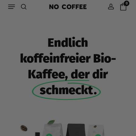
Menu
Skip
0
to
search
account
main
content
Endlich
koffeinfreier Bio-
Kaffee, der dir
schmeckt
.