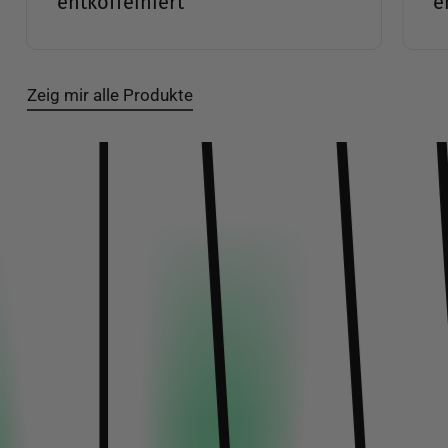
entkoffeiniert
Slide
2
Zeig mir alle Produkte
of
19