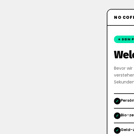
NO COF
★ DEIN 
Wel
Bevor wir
verstehen
Sekunden
Persön
✓
Bio-ze
✓
Geld-z
✓