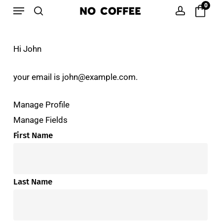
Menu
Skip
0
to
search
account
main
Hi
John
content
your email is
john@example.com
.
Manage Profile
Manage Fields
First Name
Last Name