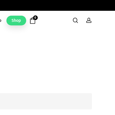
0
search
account
o
Shop