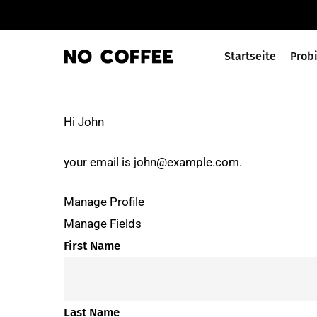
Skip
to
main
Startseite
Prob
content
Hi
John
Enter zum Suchen oder ESC zum Schließen
your email is
john@example.com
.
Manage Profile
Manage Fields
First Name
Last Name