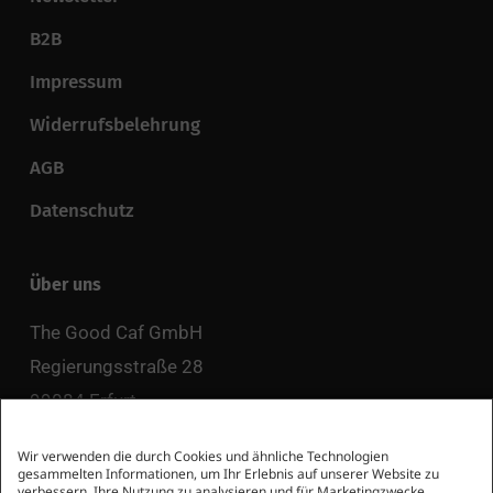
B2B
Impressum
Widerrufsbelehrung
AGB
Datenschutz
Über uns
The Good Caf GmbH
Regierungsstraße 28
99084 Erfurt
Wir verwenden die durch Cookies und ähnliche Technologien
info@no-coffee.de
gesammelten Informationen, um Ihr Erlebnis auf unserer Website zu
verbessern, Ihre Nutzung zu analysieren und für Marketingzwecke.