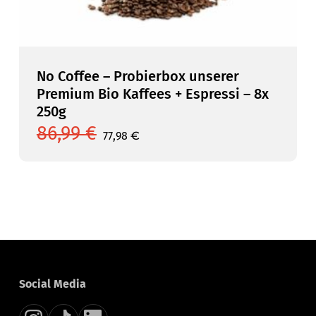
No Coffee – Probierbox unserer
Premium Bio Kaffees + Espressi – 8x
250g
86,99
€
Ursprünglicher
Aktueller
77,98
€
Preis
Preis
war:
ist:
86,99 €
77,98 €.
Social Media