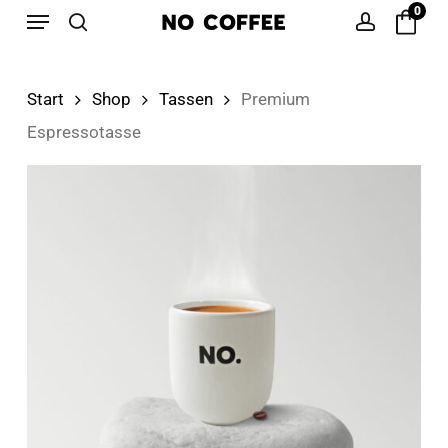
Menu
Skip
0
to
search
account
main
Start
Shop
Tassen
Premium
content
Espressotasse