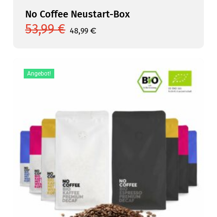
No Coffee Neustart-Box
53,99
€
Ursprünglicher
Aktueller
48,99
€
Preis
Preis
war:
ist:
53,99 €
48,99 €.
Angebot!