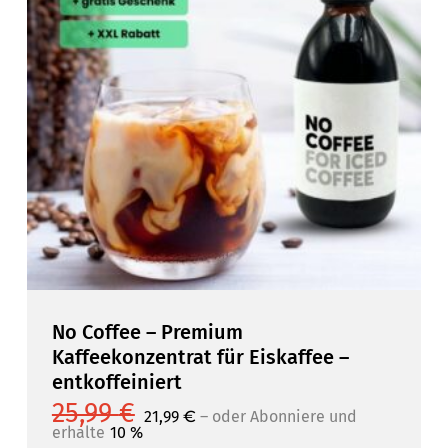
No Coffee – Premium
Kaffeekonzentrat für Eiskaffee –
entkoffeiniert
25,99
€
Ursprünglicher
Ursprünglicher
Aktueller
Aktueller
21,99
€
–
10 %
21,99
oder Abonniere und erhalte
€
–
oder Abonniere und
Preis
Preis
Preis
Preis
erhalte
10 %
war:
war:
ist:
ist: