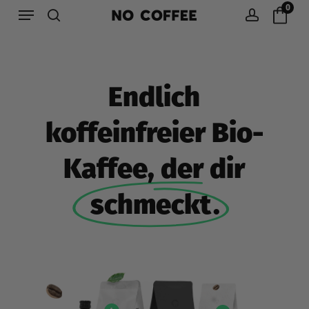
Menu
Skip
0
to
search
account
main
content
Endlich
koffeinfreier Bio-
Kaffee, der dir
schmeckt
.