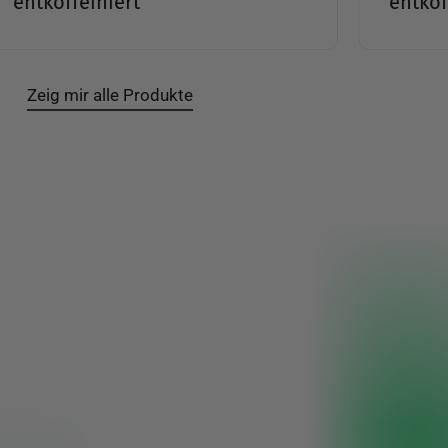
entkoffeiniert
Slide
2
Zeig mir alle Produkte
of
19