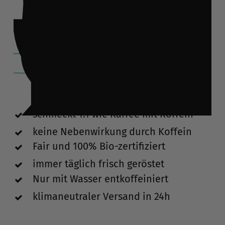
l
:
schmeckt 1:1 wie Kaffee mit Koffein
keine Nebenwirkung durch Koffein
Fair und 100% Bio-zertifiziert
immer täglich frisch geröstet
Nur mit Wasser entkoffeiniert
klimaneutraler Versand in 24h