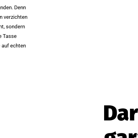
funden. Denn
in verzichten
ht, sondern
ne Tasse
 auf echten
Da