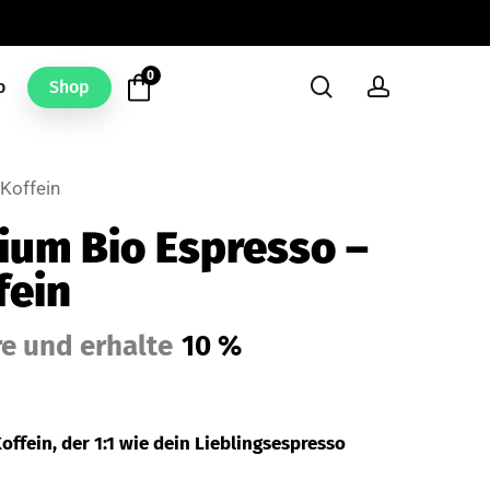
0
search
account
o
Shop
Koffein
ium Bio Espresso –
fein
e und erhalte
10 %
ffein, der 1:1 wie dein Lieblingsespresso