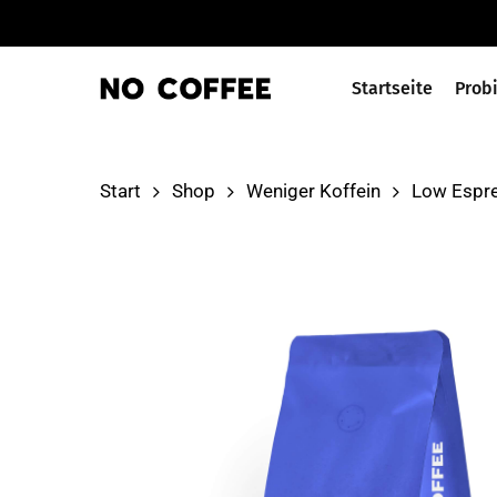
Skip
to
main
Startseite
Prob
content
Start
Shop
Weniger Koffein
Low Espr
Enter zum Suchen oder ESC zum Schließen