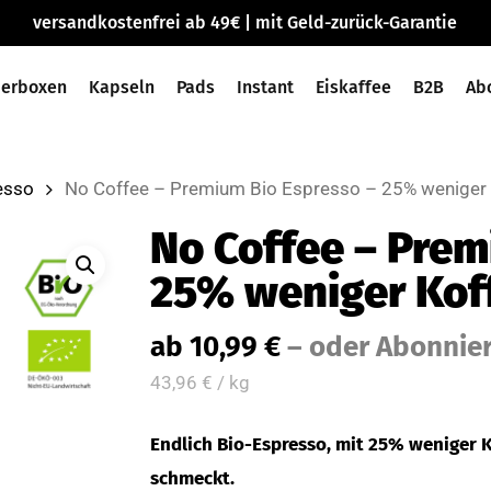
versandkostenfrei ab 49€ | mit Geld-zurück-Garantie
ierboxen
Kapseln
Pads
Instant
Eiskaffee
B2B
Ab
esso
No Coffee – Premium Bio Espresso – 25% weniger 
No Coffee – Prem
25% weniger Kof
ab
10,99
€
–
oder Abonnier
43,96
€
/
kg
Endlich Bio-Espresso, mit 25% weniger Ko
schmeckt.