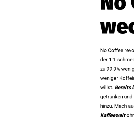
No 
wec
No Coffee revol
der 1:1 schmeck
zu 99,9% wenig
weniger Koffei
willst.
Bereits 
getrunken und
hinzu. Mach au
Kaffeewelt
ohn