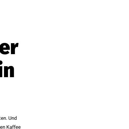
er
in
ten. Und
ten Kaffee