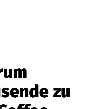
rum
usende
zu