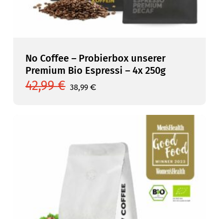
No Coffee – Probierbox unserer
Premium Bio Espressi – 4x 250g
42,99
€
Ursprünglicher
Aktueller
38,99
€
Preis
Preis
war:
ist:
42,99 €
38,99 €.