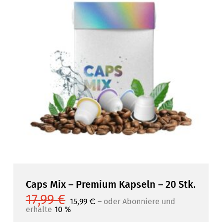
Caps Mix – Premium Kapseln – 20 Stk.
17,99
€
Ursprünglicher
Ursprünglicher
Aktueller
Aktueller
15,99
€
–
10 %
15,99
oder Abonniere und erhalte
€
–
oder Abonniere und
Preis
Preis
Preis
Preis
erhalte
10 %
war:
war:
ist:
ist: