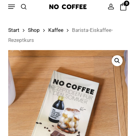
Menu
Skip
0
to
search
account
main
Start
Shop
Kaffee
Barista-Eiskaffee-
content
Rezeptkurs