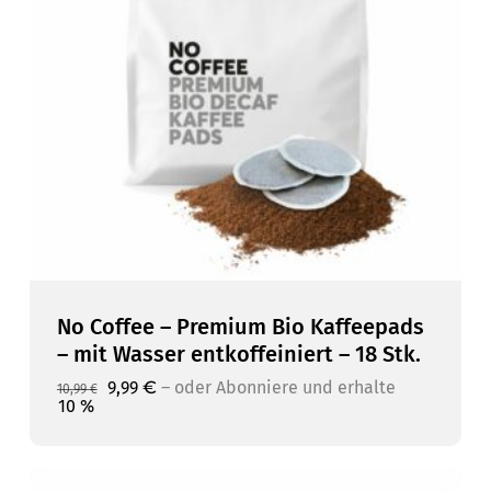
No Coffee – Premium Bio Kaffeepads
– mit Wasser entkoffeiniert – 18 Stk.
Ursprünglicher
Aktueller
9,99
€
–
10 %
Ursprünglicher
Aktueller
9,99
€
–
oder Abonniere und erhalte
oder Abonniere und erhalte
10,99
€
Preis
Preis
Preis
Preis
10 %
war:
ist:
war:
ist:
10,99 €
9,99 €.
10,99 €
9,99 €.