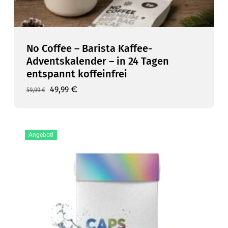
No Coffee – Barista Kaffee-
Adventskalender – in 24 Tagen
entspannt koffeinfrei
Ursprünglicher
Aktueller
49,99
€
59,99
€
Ursprünglicher
Aktueller
49,99
€
Preis
Preis
Preis
Preis
war:
ist:
war:
ist:
59,99 €
49,99 €.
59,99 €
49,99 €.
Angebot!