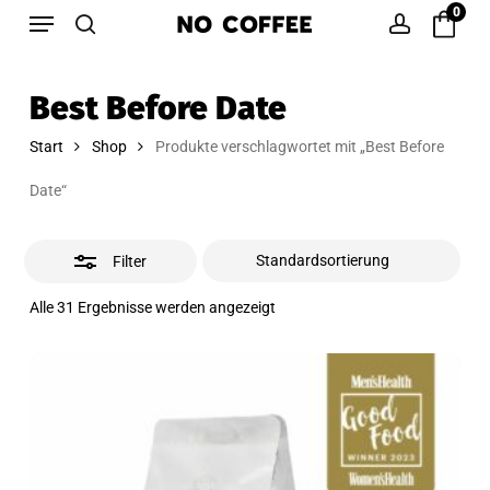
Menu
Skip
0
to
search
account
Close
main
Filters
Best Before Date
content
Start
Shop
Produkte verschlagwortet mit „Best Before
Date“
Filter
Alle 31 Ergebnisse werden angezeigt