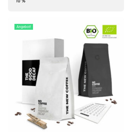
Preis
Preis
10 %
war:
ist:
war:
ist:
34,99 €
29,99 €.
34,99 €
29,99 €.
Angebot!