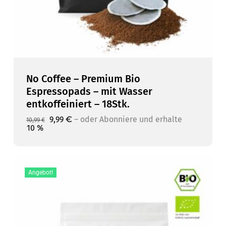
No Coffee – Premium Bio
Espressopads – mit Wasser
entkoffeiniert – 18Stk.
Ursprünglicher
Aktueller
9,99
€
–
10 %
Ursprünglicher
Aktueller
9,99
€
–
oder Abonniere und erhalte
oder Abonniere und erhalte
10,99
€
Preis
Preis
Preis
Preis
10 %
war:
ist:
war:
ist:
10,99 €
9,99 €.
10,99 €
9,99 €.
Angebot!