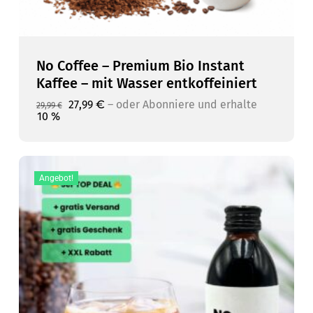
No Coffee – Premium Bio Instant
Kaffee – mit Wasser entkoffeiniert
Ursprünglicher
Aktueller
27,99
€
–
10 %
Ursprünglicher
Aktueller
27,99
€
–
oder Abonniere und erhalte
oder Abonniere und erhalte
29,99
€
Preis
Preis
Preis
Preis
10 %
war:
ist:
war:
ist:
29,99 €
27,99 €.
29,99 €
27,99 €.
Angebot!