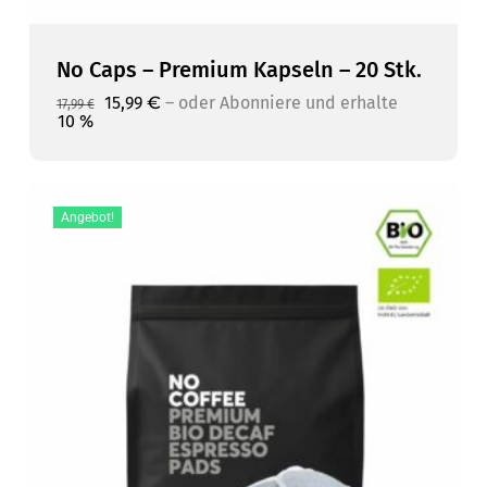
No Caps – Premium Kapseln – 20 Stk.
Ursprünglicher
Aktueller
15,99
€
–
10 %
Ursprünglicher
Aktueller
15,99
€
–
oder Abonniere und erhalte
oder Abonniere und erhalte
17,99
€
Preis
Preis
Preis
Preis
10 %
war:
ist:
war:
ist:
17,99 €
15,99 €.
17,99 €
15,99 €.
Angebot!