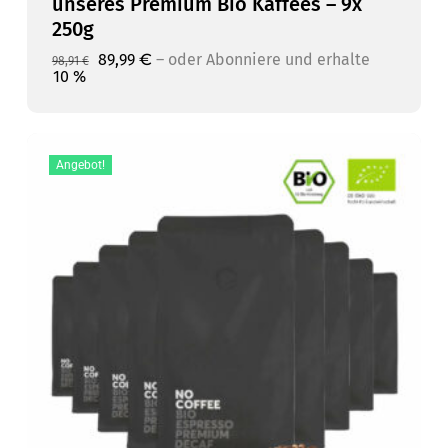
unseres Premium Bio Kaffees – 9x
250g
Ursprünglicher
Aktueller
89,99
€
–
oder Abonniere und erhalte
98,91
€
Preis
Preis
10 %
war:
ist:
98,91 €
89,99 €.
Angebot!