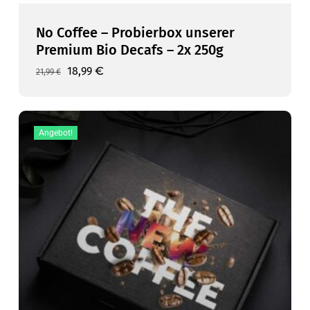
No Coffee – Probierbox unserer
Premium Bio Decafs – 2x 250g
Ursprünglicher
Aktueller
18,99
€
21,99
€
Preis
Preis
war:
ist:
21,99 €
18,99 €.
Angebot!