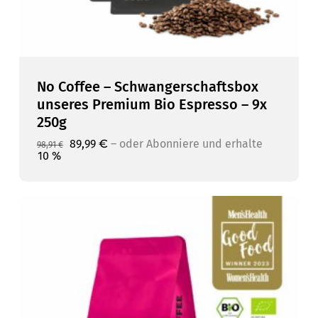
No Coffee – Schwangerschaftsbox
unseres Premium Bio Espresso – 9x
250g
Ursprünglicher
Aktueller
89,99
€
–
oder Abonniere und erhalte
98,91
€
Preis
Preis
10 %
war:
ist:
98,91 €
89,99 €.