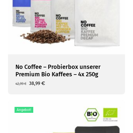
No Coffee – Probierbox unserer
Premium Bio Kaffees – 4x 250g
Ursprünglicher
Aktueller
38,99
€
42,99
€
Preis
Preis
war:
ist:
42,99 €
38,99 €.
Angebot!