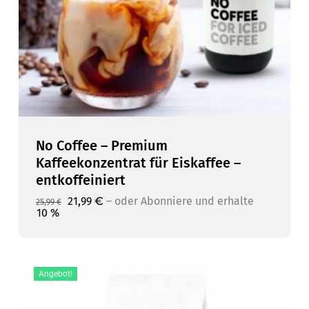
No Coffee – Premium
Kaffeekonzentrat für Eiskaffee –
entkoffeiniert
Ursprünglicher
Aktueller
21,99
€
–
10 %
Ursprünglicher
Aktueller
21,99
€
–
oder Abonniere und erhalte
oder Abonniere und erhalte
25,99
€
Preis
Preis
Preis
Preis
10 %
war:
ist:
war:
ist:
25,99 €
21,99 €.
25,99 €
21,99 €.
Angebot!