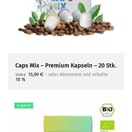
Caps Mix – Premium Kapseln – 20 Stk.
Ursprünglicher
Aktueller
15,99
€
–
10 %
Ursprünglicher
Aktueller
15,99
€
–
oder Abonniere und erhalte
oder Abonniere und erhalte
17,99
€
Preis
Preis
Preis
Preis
10 %
war:
ist:
war:
ist:
17,99 €
15,99 €.
17,99 €
15,99 €.
Angebot!