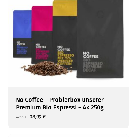
No Coffee – Probierbox unserer
Premium Bio Espressi – 4x 250g
Ursprünglicher
Aktueller
38,99
€
42,99
€
Preis
Preis
war:
ist:
42,99 €
38,99 €.