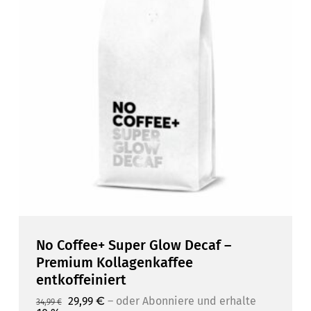
No Coffee+ Super Glow Decaf –
Premium Kollagenkaffee
entkoffeiniert
Ursprünglicher
Aktueller
29,99
€
–
10 %
Ursprünglicher
Aktueller
29,99
€
–
oder Abonniere und erhalte
oder Abonniere und erhalte
34,99
€
Preis
Preis