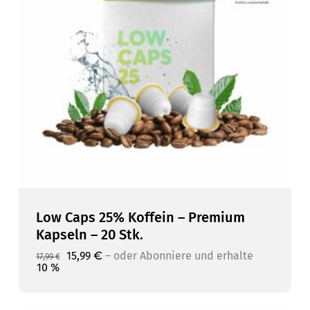
Low Caps 25% Koffein – Premium
Kapseln – 20 Stk.
Ursprünglicher
Aktueller
15,99
€
–
10 %
Ursprünglicher
Aktueller
15,99
€
–
oder Abonniere und erhalte
oder Abonniere und erhalte
17,99
€
Preis
Preis
Preis
Preis
10 %
war:
ist:
war:
ist:
17,99 €
15,99 €.
17,99 €
15,99 €.