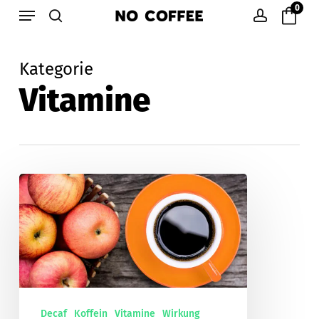
Menu
Skip
0
to
search
account
main
Kategorie
content
Vitamine
Kaffee
und
Vitamine
Decaf
Koffein
Vitamine
Wirkung