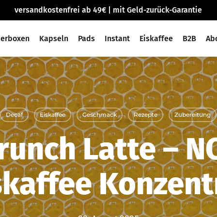
versandkostenfrei ab 49€ | mit Geld-zurück-Garantie
ierboxen
Kapseln
Pads
Instant
Eiskaffee
B2B
Ab
Decaf
Eiskaffee
Geschmack
Rezepte
Zubereitung
runch Latte – N
skaffee Konzent