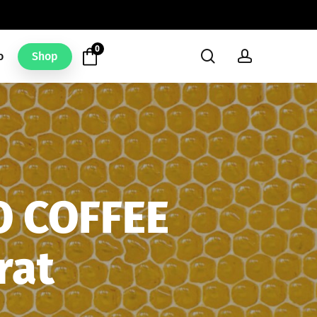
0
search
account
o
Shop
O COFFEE
rat