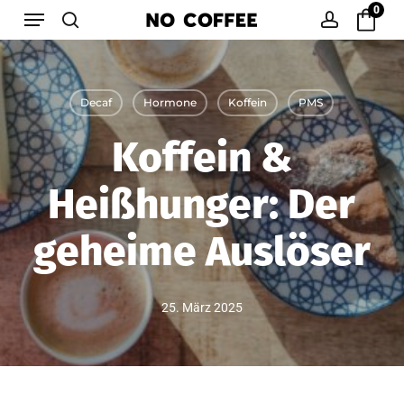
Menu
Skip
0
to
search
account
main
content
Decaf
Hormone
Koffein
PMS
Koffein &
Heißhunger: Der
geheime Auslöser
25. März 2025