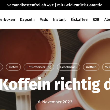
versandkostenfrei ab 49€ | mit Geld-zurück-Garantie
ierboxen
Kapseln
Pads
Instant
Eiskaffee
B2B
Ab
f
Detox
Entkoffeinierung
Geschmack
Koffein
Wi
Koffein richtig 
6. November 2023