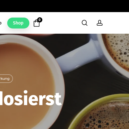
0
search
account
o
Shop
rkung
dosierst