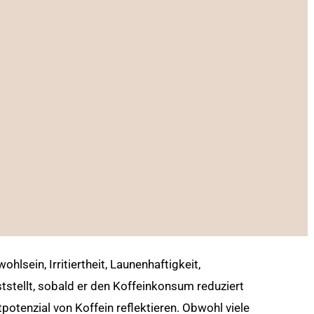
lsein, Irritiertheit, Launenhaftigkeit,
tellt, sobald er den Koffeinkonsum reduziert
tpotenzial von Koffein reflektieren. Obwohl viele